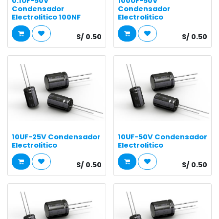
0.1UF-50V
100UF-50V
Condensador
Condensador
Electrolitico 100NF
Electrolitico
S/
0.50
S/
0.50
10UF-25V Condensador
10UF-50V Condensador
Electrolitico
Electrolitico
S/
0.50
S/
0.50