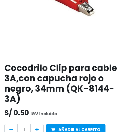
Cocodrilo Clip para cable
3A,con capucha rojo o
negro, 34mm (QK-8144-
3A)
S/
0.50
IGV Incluido
AÑADIR AL CARRITO