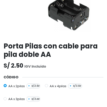
Porta Pilas con cable para
pila doble AA
S/
2.50
IGV Incluido
CÓDIGO
AA x 2pilas
AA x 4pilas
+
S/
2.50
+
S/
3.50
AA x 3pilas
+
S/
3.00