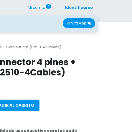
0
Mi carrito
Identificarse
con Nano
Recursos
WhatsApp
es + Cable 15cm (L2510-4Cables)
nnector 4 pines +
L2510-4Cables)
DIR AL CARRITO
ble de uso educativo y prototipado