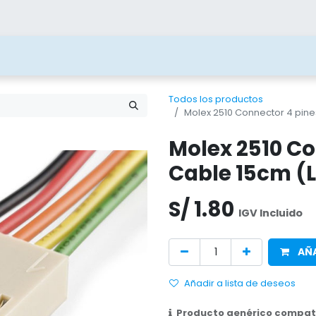
ías
Blog
Contacto
Beneficios
Juega 
Todos los productos
Molex 2510 Connector 4 pin
Molex 2510 Co
Cable 15cm (
S/
1.80
IGV Incluido
AÑA
Añadir a lista de deseos
Producto genérico compati