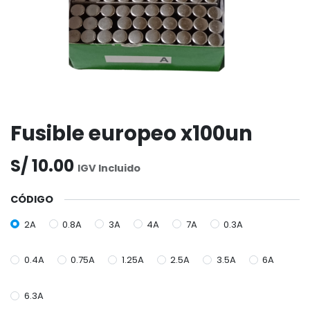
Fusible europeo x100un
S/
10.00
IGV Incluido
CÓDIGO
2A
0.8A
3A
4A
7A
0.3A
0.4A
0.75A
1.25A
2.5A
3.5A
6A
6.3A