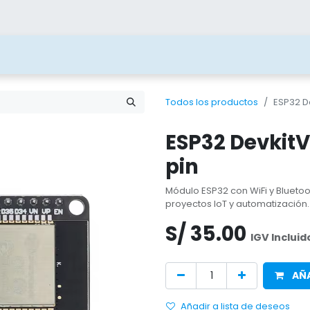
ías
Blog
Contacto
Beneficios
Juega 
Todos los productos
ESP32 De
ESP32 DevkitV
pin
Módulo ESP32 con WiFi y Bluetoo
proyectos IoT y automatización.
S/
35.00
IGV Incluid
AÑA
Añadir a lista de deseos