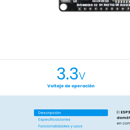
3.3
V
Voltaje de operación
El
ESP3
Descripción
domót
Especificaciones
en com
Funcionalidades y usos