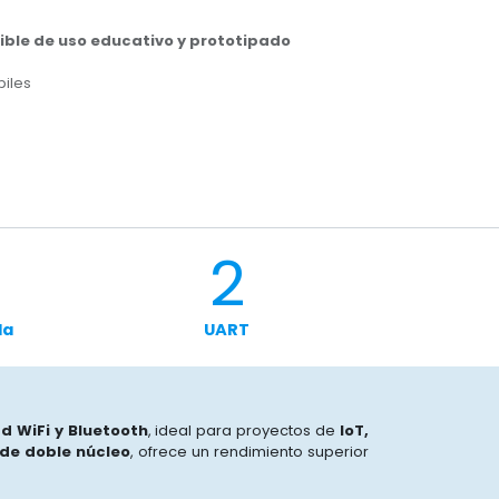
ble de uso educativo y prototipado
biles
2
da
UART
d WiFi y Bluetooth
, ideal para proyectos de
IoT,
de doble núcleo
, ofrece un rendimiento superior