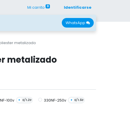
0
Mi carrito
Identificarse
con Nano
Recursos
WhatsApp
oliester metalizado
er metalizado
0NF-100v
330NF-250v
+
S/
1.20
+
S/
1.50