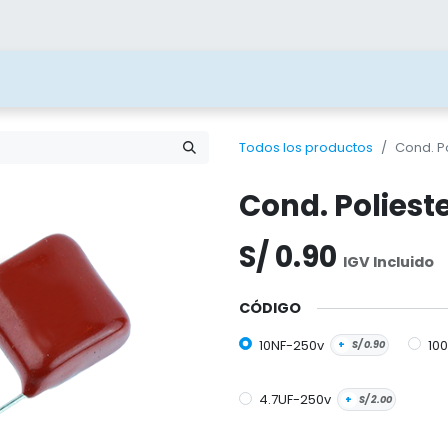
ías
Blog
Contacto
Beneficios
Juega 
Todos los productos
Cond. P
Cond. Poliest
S/
0.90
IGV Incluido
CÓDIGO
10NF-250v
10
+
S/
0.90
4.7UF-250v
+
S/
2.00