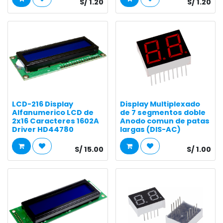
S/
1.20
S/
1.20
LCD-216 Display
Display Multiplexado
Alfanumerico LCD de
de 7 segmentos doble
2x16 Caracteres 1602A
Anodo comun de patas
Driver HD44780
largas (DIS-AC)
S/
15.00
S/
1.00