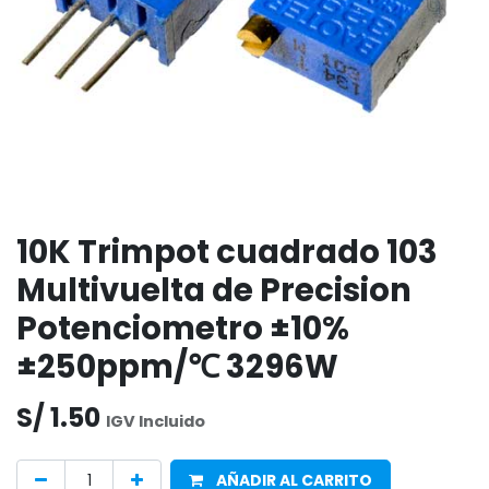
10K Trimpot cuadrado 103
Multivuelta de Precision
Potenciometro ±10%
±250ppm/℃ 3296W
S/
1.50
IGV Incluido
AÑADIR AL CARRITO